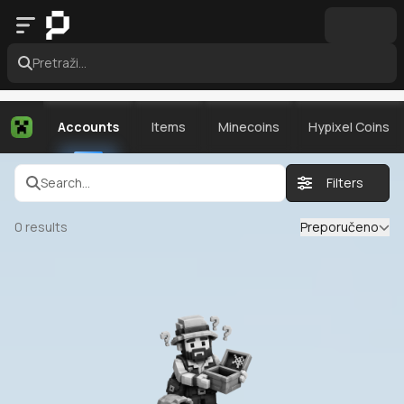
Pretraži...
Accounts
Items
Minecoins
Hypixel Coins
Search...
Filters
0
results
Preporučeno