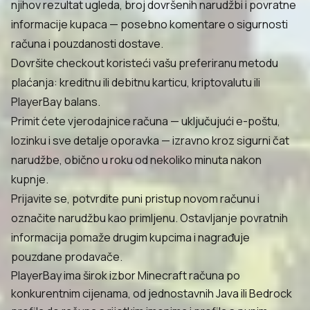
njihov rezultat ugleda, broj dovršenih narudžbi i povratne
informacije kupaca — posebno komentare o sigurnosti
računa i pouzdanosti dostave.
Dovršite checkout koristeći vašu preferiranu metodu
plaćanja: kreditnu ili debitnu karticu, kriptovalutu ili
PlayerBay balans.
Primit ćete vjerodajnice računa — uključujući e-poštu,
lozinku i sve detalje oporavka — izravno kroz sigurni čat
narudžbe, obično u roku od nekoliko minuta nakon
kupnje.
Prijavite se, potvrdite puni pristup novom računu i
označite narudžbu kao primljenu. Ostavljanje povratnih
informacija pomaže drugim kupcima i nagrađuje
pouzdane prodavače.
PlayerBay ima širok izbor Minecraft računa po
konkurentnim cijenama, od jednostavnih Java ili Bedrock