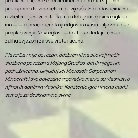
profila do računa s rijetkim imenima i profila s punim
pristupom s kozmetičkom poviješću. S prodavačima na
različitim cjenovnim točkama i detaljnim opisima oglasa,
možete pronaći račun koji odgovara vašim ciljevima bez
preplačivanja. Novi oglasi redovito se dodaju, čineći
zalihu svježom za sve vrste računa.
PlayerBay nije povezan, odobren ili na bilo koji način
službeno povezan s Mojang Studios-om ili njegovim
podružnicama, uključujući Microsoft Corporation.
Minecraft i sve povezane trgovačke marke su vlasništvo
njihovih dotičnih vlasnika. Korištenje igre i imena marki
samo je za deskriptivne svrhe.