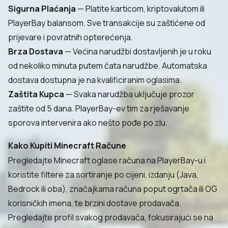
Sigurna Plaćanja
— Platite karticom, kriptovalutom ili
PlayerBay balansom. Sve transakcije su zaštićene od
prijevare i povratnih opterećenja.
Brza Dostava
— Većina narudžbi dostavljenih je u roku
od nekoliko minuta putem čata narudžbe. Automatska
dostava dostupna je na kvalificiranim oglasima.
Zaštita Kupca
— Svaka narudžba uključuje prozor
zaštite od 5 dana. PlayerBay-ev tim za rješavanje
sporova intervenira ako nešto pođe po zlu.
Kako Kupiti Minecraft Račune
Pregledajte Minecraft oglase računa na PlayerBay-u i
koristite filtere za sortiranje po cijeni, izdanju (Java,
Bedrock ili oba), značajkama računa poput ogrtača ili OG
korisničkih imena, te brzini dostave prodavača.
Pregledajte profil svakog prodavača, fokusirajući se na