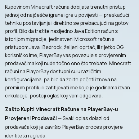
Kupovinom Minecraft računa dobijate trenutni pristup
jednoj od najčešće igrane igre u povijesti — preskačući
tehniku postavljanja i direktno se prebacujući na gotov
profil. Bilo da tražite nasljedno Java Edition račun s
istorijom migracije, jedinstveni Microsoft račun s
pristupom Java i Bedrock, željeni ogrtač, ili rijetko OG
korisničko ime, PlayerBay vas povezuje s provjerenim
prodavačima koji nude točno ono što trebate. Minecraft
računi na PlayerBay dostupni su u različitim
konfiguracijama, pa bilo da želite početi iznova na
premium profilu ili zahtijevati ime koje je godinama izvan
cirkulacije, postoji oglas koji vam odgovara.
Zašto Kupiti Minecraft Račune na PlayerBay-u
Provjereni Prodavači
— Svaki oglas dolazi od
prodavača koji je završio PlayerBay proces provjere
identiteta i ugleda.