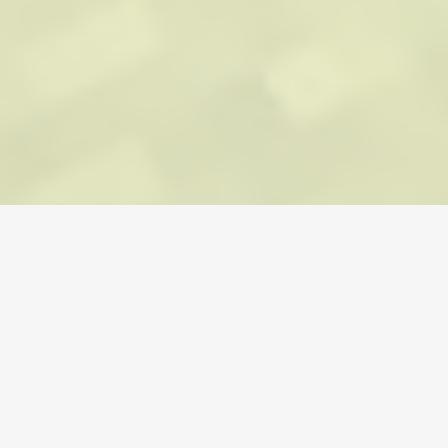
Home
/
Minecraft
/
Accounts
Valuta
Računi
Predmeti
Punjenja