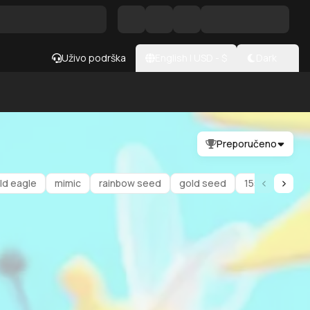
Uživo podrška
English
|
USD
- $
Dark
Preporučeno
ld eagle
mimic
rainbow seed
gold seed
15s cooldown