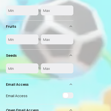
to
Fruits
to
Seeds
to
Email Access
Email Access
Open Email Access