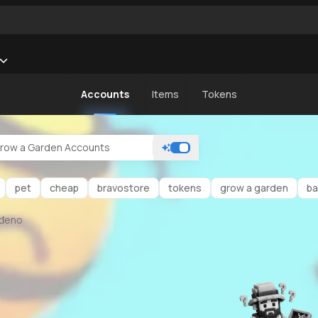
Accounts
Items
Tokens
pet
cheap
bravostore
tokens
grow a garden
ba
ađeno