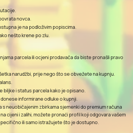
utacije.
 povrata novca.
stupna je na podloživim popiscima.
ako nešto krene po zlu.
njama parcela ili ocjeni prodavača da biste pronašli pravo
ršetka narudžbi, prije nego što se obvežete na kupnju.
alans.
e biljke i status parcela kako je opisano.
 donese informirane odluke o kupnji.
fila s neuobičajenim zbirkama sjemenki do premium računa
na cijeni i zalihi, možete pronaći profil koji odgovara vašem
specifično ili samo istražujete što je dostupno.