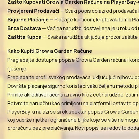
Zašto Kupovati Grow a Garden Račune na PlayerBay-
Provjereni Prodavači
— Svaki popis dolazi od prodavača k
Sigurne Plaćanje
— Plaćajte karticom, kriptovalutom ili P
Brza Dostava
— Većina narudžbi dostavljena je u roku o
Zaštita Kupca
— Svaka narudžba uključuje prozor zaštite 
Kako Kupiti Grow a Garden Račune
Pregledajte dostupne popise Grow a Garden računa i koristi
rješenje.
Pregledajte profil svakog prodavača, uključujući njihovu p
Dovršite plaćanje sigurno koristeći vašu željenu metodu plać
Primite akreditive računa izravno kroz čet narudžbe, zatim s
Potvrdite narudžbu kao primljenu na platformi i ostavite o
PlayerBay-u nalazi se širok spektar popisa Grow a Garden 
koji sadrže rijetke i ograničene biljke koje se više ne mogu
proračunu bez preplačivanja. Novi popisi se redovito dodaju,