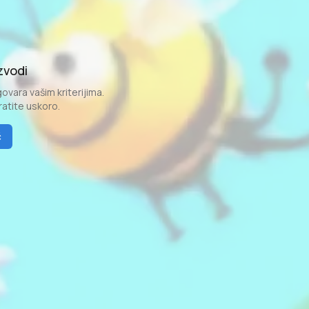
zvodi
ovara vašim kriterijima.
vratite uskoro.
č