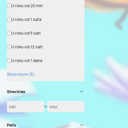
U roku od 20 min
U roku od 1 sata
U roku od 5 sati
U roku od 12 sati
U roku od 1 dana
Show more (5)
Sheckles
to
Pets