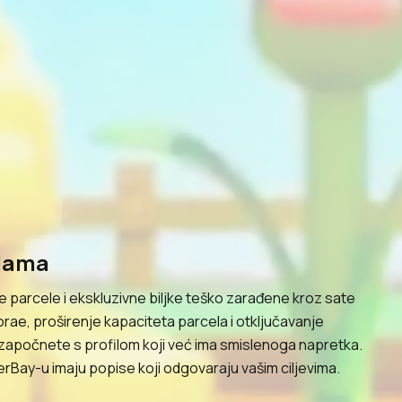
elama
 parcele i ekskluzivne biljke teško zarađene kroz sate
orae, proširenje kapaciteta parcela i otključavanje
započnete s profilom koji već ima smislenoga napretka.
yerBay-u imaju popise koji odgovaraju vašim ciljevima.