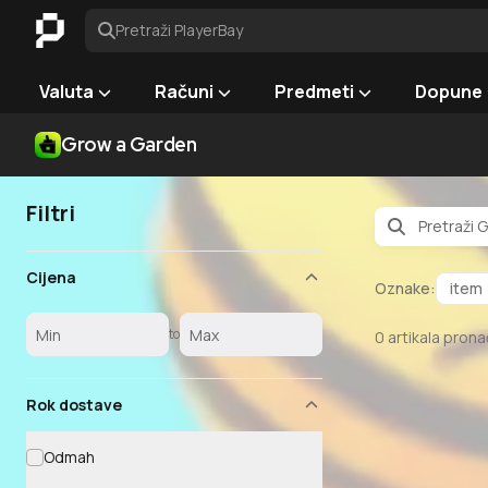
Pretraži PlayerBay
Valuta
Računi
Predmeti
Dopune
Grow a Garden
Filtri
Cijena
Oznake:
item
to
0
artikala pron
Rok dostave
Odmah