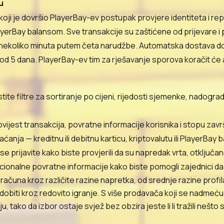
u
oji je dovršio PlayerBay-ev postupak provjere identiteta i rep
layerBay balansom. Sve transakcije su zaštićene od prijevare i
d nekoliko minuta putem četa narudžbe. Automatska dostava do
od 5 dana. PlayerBay-ev tim za rješavanje sporova koračit će 
te filtre za sortiranje po cijeni, rijedosti sjemenke, nadograd
ovijest transakcija, povratne informacije korisnika i stopu zav
anja — kreditnu ili debitnu karticu, kriptovalutu ili PlayerBay b
e prijavite kako biste provjerili da su napredak vrta, otključan
pcionalne povratne informacije kako biste pomogli zajednici da
računa kroz različite razine napretka, od srednje razine pro
 dobiti kroz redovito igranje. S više prodavača koji se nadmeću 
 tako da izbor ostaje svjež bez obzira jeste li li tražili nešto 