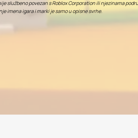
in nije službeno povezan s Roblox Corporation ili njezinama pod
nje imena igara i marki je samo u opisne svrhe.