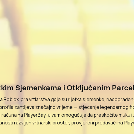
etkim Sjemenkama i Otključanim Parc
 Roblox igra vrtlarstva gdje su rijetka sjemenke, nadograđene
 profila zahtijeva značajno vrijeme — stjecanje legendarnog fl
n računa na PlayerBay-u vam omogućuje da preskočite muku i 
punosti razvijen vrtnarski prostor, provjereni prodavači na Pla