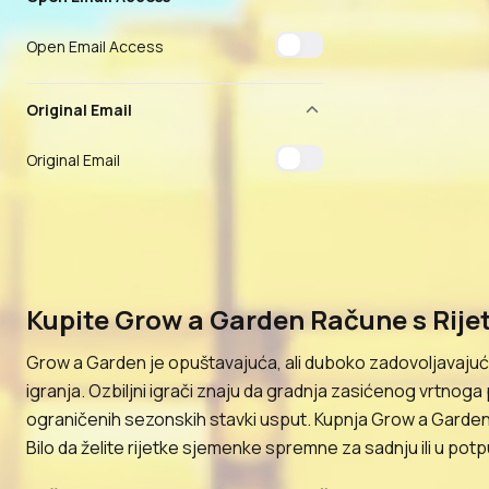
Open Email Access
Original Email
Original Email
Kupite Grow a Garden Račune s Rij
Grow a Garden je opuštavajuća, ali duboko zadovoljavajuća
igranja. Ozbiljni igrači znaju da gradnja zasićenog vrtnoga
ograničenih sezonskih stavki usput. Kupnja Grow a Garde
Bilo da želite rijetke sjemenke spremne za sadnju ili u pot