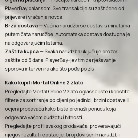
PlayerBay balansom. Sve transakcije su zaštićene od
prijevare i vraćanja novca.
Brza dostava
— Većina narudžbi se dostavi u minutama
putem čata narudžbe. Automatska dostava dostupna je
na odgovarajućim listama.
Zaštita kupca
— Svaka narudžba uključuje prozor
zaštite od 5 dana. PlayerBay-jev tim za rješavanje
sporova intervenira ako što pođe po zlu.
Kako kupiti Mortal Online 2 zlato
Pregledajte Mortal Online 2 zlato oglasne liste i koristite
filtere za sortiranje po cijeni po jedinici, brzini dostave ili
ocjeni prodavača kako biste pronašli ponudu koja
odgovara vašem budžetu i hitnosti.
Pregledajte profil svakog prodavača, proveravajući
njegov rezultat reputacije, broj dovršenih narudžbi i