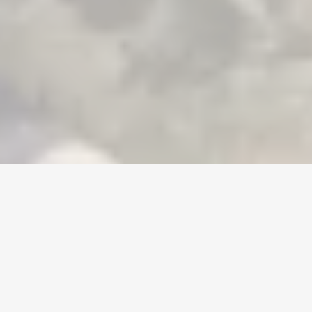
Home
/
Mortal Online 2
/
Gold
Valuta
Računi