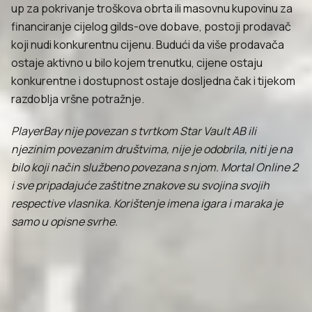
up za pokrivanje troškova obrta ili masovnu kupovinu za
financiranje cijelog gilds-ove dobave, postoji prodavač
koji nudi konkurentnu cijenu. Budući da više prodavača
ostaje aktivno u bilo kojem trenutku, cijene ostaju
konkurentne i dostupnost ostaje dosljedna čak i tijekom
razdoblja vršne potražnje.
PlayerBay nije povezan s tvrtkom Star Vault AB ili
njezinim povezanim društvima, nije je odobrila, niti je na
bilo koji način službeno povezana s njom. Mortal Online 2
i sve pripadajuće zaštitne znakove su svojina svojih
respective vlasnika. Korištenje imena igara i maraka je
samo u opisne svrhe.