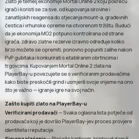
Zlato je temelj ekonomije Mortal Online 2 koju pokreću
igrači i koristi se za sve, od kupovanja sirovine i
zanatlijskih reagensa do stjecanja mount-a, građevnih
čestica i vrhunske opreme na otvorenom tržištu. Budući
da je ekonomija MO2 potpuno kontrolirana od strane
igrača, zdravo zlatne rezerve izravno određuje koliko
brzo možete se opremiti, ponovno popuniti zalihe nakon
PvP gubitaka i konkurirati s etabliranim obrtnicima i
trgovcima. Kupovanjem Mortal Online 2 zlata na
PlayerBay-u povezujete se s verificiranim prodavačima
kako biste preskočili grind i usmjerili svoje vrijeme na ono
što je važno — igranje igre na svoj način.
Zašto kupiti zlato na PlayerBay-u
Verificirani prodavači
— Svaka oglasna lista potječe od
prodavača koji je dovršio PlayerBay-jev proces provjere
identiteta i reputacije.
Sigurna plaćanja
— Plaćajte karticom, kriptovalutom ili