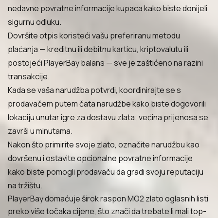
nedavne povratne informacije kupaca kako biste donijeli
sigurnu odluku.
Dovršite otpis koristeći vašu preferiranu metodu
plaćanja — kreditnu ili debitnu karticu, kriptovalutu ili
postojeći PlayerBay balans — sve je zaštićeno na razini
transakcije.
Kada se vaša narudžba potvrdi, koordinirajte se s
prodavačem putem čata narudžbe kako biste dogovorili
lokaciju unutar igre za dostavu zlata; većina prijenosa se
završi u minutama.
Nakon što primirite svoje zlato, označite narudžbu kao
dovršenu i ostavite opcionalne povratne informacije
kako biste pomogli prodavaču da gradi svoju reputaciju
na tržištu.
PlayerBay domaćuje širok raspon MO2 zlato oglasnih listi
preko više točaka cijene, što znači da trebate li mali top-