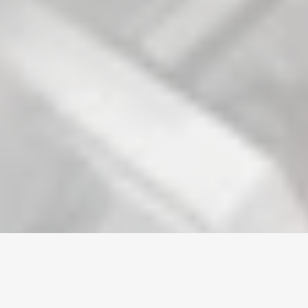
Home
/
Arknights
/
Accounts