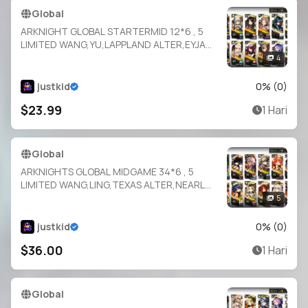
Global
ARKNIGHT GLOBAL STARTERMID 12*6 , 5
LIMITED WANG,YU,LAPPLAND ALTER,EYJA
ALTER,MARCILLE ,
4
INES,EYJA,EXUSIAI,STAINLESS,SILVERASH,SA
RIA,NIGHTINGALE
justkid
0
% (
0
)
$23.99
1 Hari
Global
ARKNIGHTS GLOBAL MIDGAME 34*6 , 5
LIMITED WANG,LING,TEXAS ALTER,NEARL
ALTER,GAVIAL ALTER ,
5
THORN,BLAZE,SILVERASH,EYJA,MUDROCK,P
ENANCE,BAGPIPE,HORN,SARIA,FIAMMETTA,
justkid
0
% (
0
)
IFRIT
$36.00
1 Hari
Global