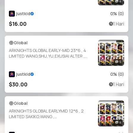
ALTER , SILVERASH,HELLAGUR,EXUSIAI
4
justkid
0
% (
0
)
$16.00
1 Hari
Global
ARKNIGHTS GLOBAL EARLY-MID 23*6 , 4
LIMITED WANG,SHU,YU,EXUSIAI ALTER ,
TRAGODIA,CHEN
5
DAWNSTREAK,NYMPH,THORN
ALTER,GOLDENGLOW,EYJA,POZEMKA,NASTI
justkid
0
% (
0
)
,STAINLESS,SILVERASH
$30.00
1 Hari
Global
ARKNIGHTS GLOBAL EARLYMID 12*6 , 2
LIMITED SAKIKO,WANG ,
NYMPH,MUDROCK,MOUNTAIN,SILVERASH,E
4
XUSIAI,SURTR,MOSTIMA,RAIDIAN,VIVIANA,VI