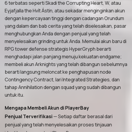
6 terbatas seperti Skadi the Corrupting Heart, W, atau
Eyjafjalla the Hvít Ástin, atau sekadar menginginkan akun
dengan kepercayaan tinggi dengan cadangan Orundum
yang dalam dan bab cerita yang telah diselesaikan, pasar
menghubungkan Anda dengan penjual yang telah
menyelesaikan grinding untuk Anda. Memulai akun baru di
RPG tower defense strategis HyperGryph berarti
menghadapi jalan panjang menuju kekuatan endgame;
membeli akun Arknights yang telah dibangun sebelumnya
berarti langsung meloncat ke penghapusan node
Contingency Contract, lari Integrated Strategies, dan
tahap Annihilation dengan squad yang sudah dibangun
untuk itu.
Mengapa Membeli Akun di PlayerBay
Penjual Terverifikasi
— Setiap daftar berasal dari
penjual yang telah menyelesaikan proses tinjauan