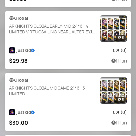
Global
ARKNIGHTS GLOBAL EARLY-MID 24*6 , 4
LIMITED VIRTUOSA,LING,NEARL ALTER,EYJA
ALTER , TYPHON,EXECUTOR
5
ALTER,POZEMKA,THORN,MUDROCK,EYJA,B
LAZE,EXUSIAI,SKADI,MOSTIMA
justkid
0
% (
0
)
$29.98
1 Hari
Global
ARKNIGHTS GLOBAL MIDGAME 21*6 , 5
LIMITED
WISADEL,WANG,CHONGYUE,YU,SILVERASH
5
ALTER , PRAMANIX
ALTER,NECRASS,ULPIANUS,NASTI,INES,KAL
justkid
0
% (
0
)
TSIT,BAGPIPE,LIN,POZEMKA
$30.00
1 Hari