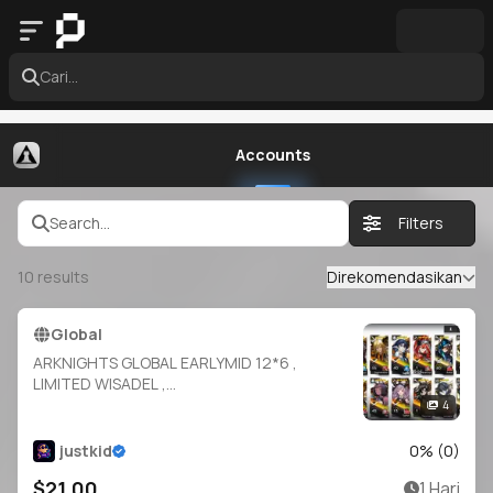
Cari...
Accounts
Search...
Filters
10
results
Direkomendasikan
Global
ARKNIGHTS GLOBAL EARLYMID 12*6 ,
LIMITED WISADEL ,
INES,TYPHON,VINA,DEGENBRECHER,GOLDE
4
NGLOW,NARANTUYA,THORN,MOUNTAIN,TI
TI,EBENHOLZ,LUMEN
justkid
0
% (
0
)
$21.00
1 Hari