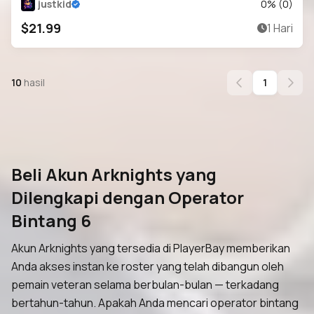
GIL
justkid
0
% (
0
)
$21.99
1 Hari
10
hasil
1
Beli Akun Arknights yang
Dilengkapi dengan Operator
Bintang 6
Akun Arknights yang tersedia di PlayerBay memberikan
Anda akses instan ke roster yang telah dibangun oleh
pemain veteran selama berbulan-bulan — terkadang
bertahun-tahun. Apakah Anda mencari operator bintang