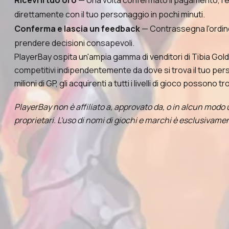
Ricevi il tuo oro
— Una volta confermato il pagamento, reca
direttamente con il tuo personaggio in pochi minuti.
Conferma e lascia un feedback
— Contrassegna l'ordine 
prendere decisioni consapevoli.
PlayerBay ospita un'ampia gamma di venditori di Tibia Gold 
competitivi indipendentemente da dove si trova il tuo perso
milioni di GP, gli acquirenti a tutti i livelli di gioco posso
PlayerBay non è affiliato a, approvato da, o in alcun modo u
proprietari. L'uso di nomi di giochi e marchi è esclusivamen