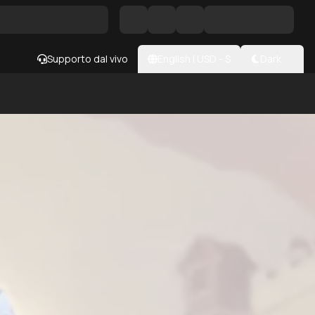
Supporto dal vivo
English
|
USD
- $
Dark