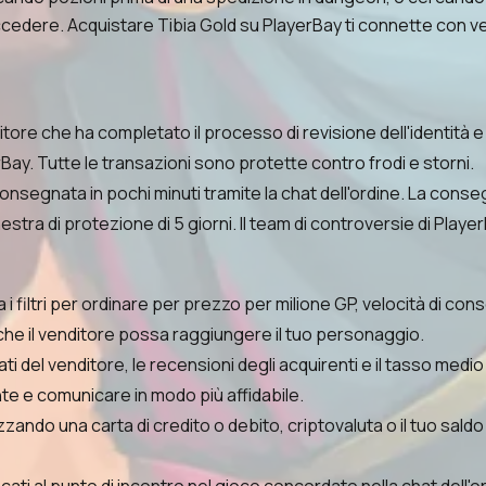
ere. Acquistare Tibia Gold su PlayerBay ti connette con vendito
ore che ha completato il processo di revisione dell'identità e 
Bay. Tutte le transazioni sono protette contro frodi e storni.
onsegnata in pochi minuti tramite la chat dell'ordine. La conse
estra di protezione di 5 giorni. Il team di controversie di Play
 filtri per ordinare per prezzo per milione GP, velocità di con
che il venditore possa raggiungere il tuo personaggio.
ti del venditore, le recensioni degli acquirenti e il tasso medi
e e comunicare in modo più affidabile.
izzando una carta di credito o debito, criptovaluta o il tuo sal