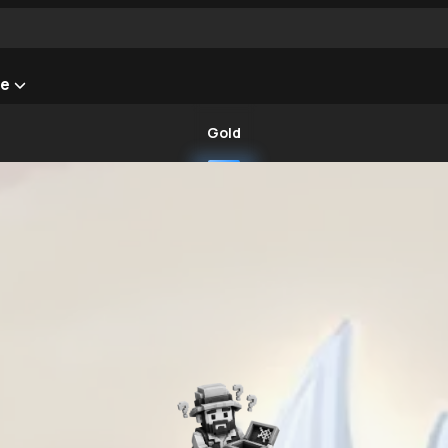
he
Gold