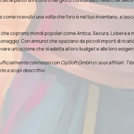
ti al punto di incontro nel gioco concordato nella chat dell'or
come ricevuto una volta che l'oro è nel tuo inventario, e lascia
che coprono mondi popolari come Antica, Secura, Lobera e molti 
naggio. Con annunci che spaziano da piccoli importi di ricarica
no trovare un'opzione che si adatta al loro budget e alle loro esig
fficialmente connesso con CipSoft GmbH o i suoi affiliati. Tibia 
te a scopi descrittivi.