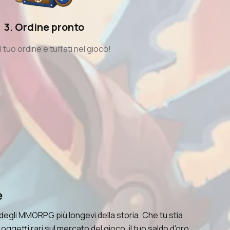
3. Ordine pronto
 il tuo ordine e tuffati nel gioco!
e
egli MMORPG più longevi della storia. Che tu stia
etti rari sul mercato del gioco, il tuo saldo d'oro