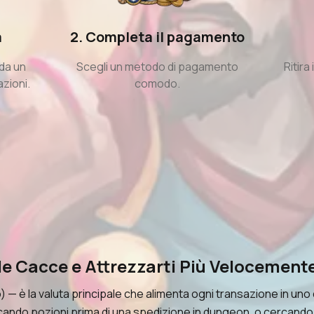
a
2. Completa il pagamento
 da un
Scegli un metodo di pagamento
Ritira
azioni.
comodo.
le Cacce e Attrezzarti Più Velocement
 è la valuta principale che alimenta ogni transazione in uno d
do pozioni prima di una spedizione in dungeon, o cercando ogg