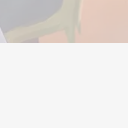
Valuta
Account
Oggetti
Ricariche
Azienda
Legale