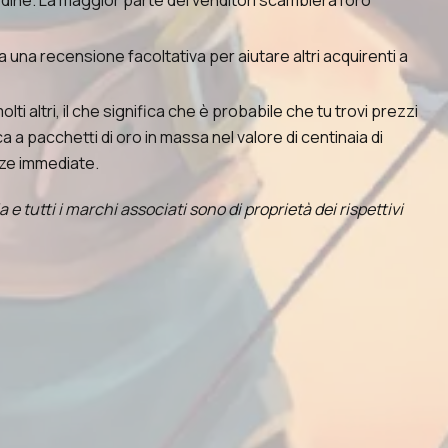
dine. La maggior parte dei venditori scambierà l'oro
 una recensione facoltativa per aiutare altri acquirenti a
altri, il che significa che è probabile che tu trovi prezzi
 a pacchetti di oro in massa nel valore di centinaia di
enze immediate.
e tutti i marchi associati sono di proprietà dei rispettivi