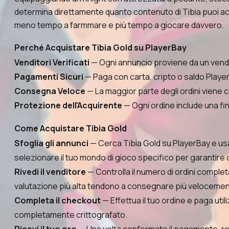
determina direttamente quanto contenuto di Tibia puoi acced
meno tempo a farmmare e più tempo a giocare davvero.
Perché Acquistare Tibia Gold su PlayerBay
Venditori Verificati
— Ogni annuncio proviene da un vendit
Pagamenti Sicuri
— Paga con carta, cripto o saldo Player
Consegna Veloce
— La maggior parte degli ordini viene c
Protezione dell'Acquirente
— Ogni ordine include una fin
Come Acquistare Tibia Gold
Sfoglia gli annunci
— Cerca Tibia Gold su PlayerBay e usa i
selezionare il tuo mondo di gioco specifico per garantire 
Rivedi il venditore
— Controlla il numero di ordini completa
valutazione più alta tendono a consegnare più velocement
Completa il checkout
— Effettua il tuo ordine e paga util
completamente crittografato.