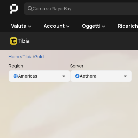
Cerca su PlayerBay
Valuta
Account
Oggetti
Ricaric
Tibia
Home
/
Tibia
/
Gold
Region
Server
Americas
Aethera