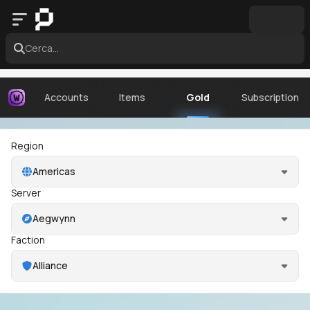
Cerca...
Accounts
Items
Gold
Subscription
Region
Americas
Server
Aegwynn
Faction
Alliance