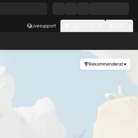
Livesupport
English
|
USD
- $
Dark
Rekommenderat