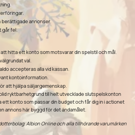
ning.
erföringar.
på berättigade annonser.
går fel.
 att hitta ett konto som motsvarar din spelstil och mål.
välgrundat val.
aldo accepteras alla vid kassan.
vant kontoinformation.
för att hjälpa säljargemenskap.
lid ryktbarhetgrund till helt utvecklade slutspelskonton
 ett konto som passar din budget och får dig in i actionet
t en annons här byggd för det ändamålet.
s dotterbolag. Albion Online och alla tillhörande varumärken