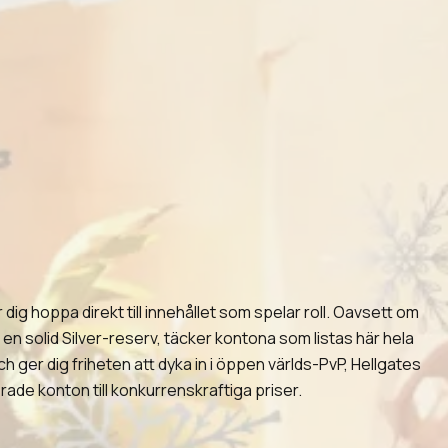
dig hoppa direkt till innehållet som spelar roll. Oavsett om
en solid Silver-reserv, täcker kontona som listas här hela
 ger dig friheten att dyka in i öppen världs-PvP, Hellgates
rade konton till konkurrenskraftiga priser.