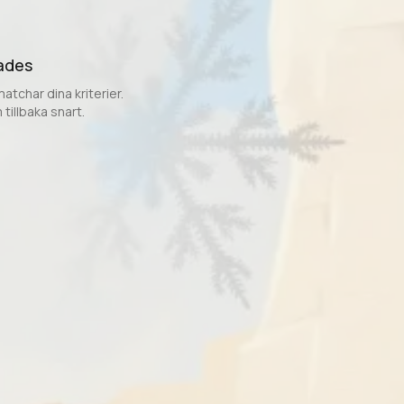
tades
atchar dina kriterier.
 tillbaka snart.