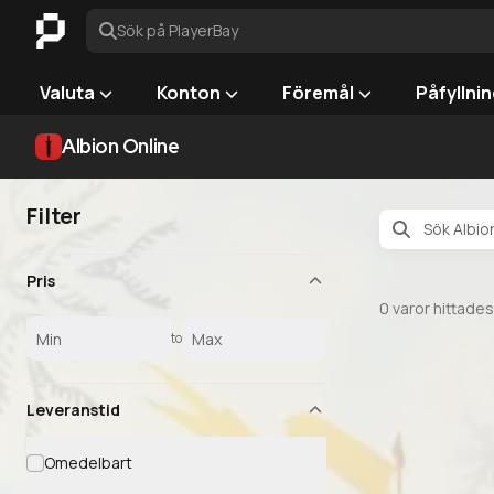
Sök på PlayerBay
Valuta
Konton
Föremål
Påfyllni
Albion Online
Filter
Pris
0
varor hittades
to
Leveranstid
Omedelbart