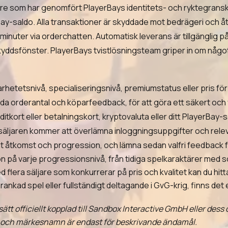
re som har genomfört PlayerBays identitets- och ryktegransk
Bay-saldo. Alla transaktioner är skyddade mot bedrägeri och åt
minuter via orderchatten. Automatisk leverans är tillgänglig 
kyddsfönster. PlayerBays tvistlösningsteam griper in om något 
arhetetsnivå, specialiseringsnivå, premiumstatus eller pris för
örda orderantal och köparfeedback, för att göra ett säkert och 
kort eller betalningskort, kryptovaluta eller ditt PlayerBay-s
 säljaren kommer att överlämna inloggningsuppgifter och rele
rat åtkomst och progression, och lämna sedan valfri feedback 
on på varje progressionsnivå, från tidiga spelkaraktärer med so
lera säljare som konkurrerar på pris och kvalitet kan du hitta
 rankad spel eller fullständigt deltagande i GvG-krig, finns de
sätt officiellt kopplad till Sandbox Interactive GmbH eller des
- och märkesnamn är endast för beskrivande ändamål.