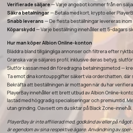
Verifierade säljare
— Varje angebot kommer från en sälja
Säkra betalningar
— Betala med kort, krypto eller Player
Snabb leverans
— De flesta beställningar levereras inom 
Köparskydd
— Varje beställning innehåller ett 5-dagars s
Hur man köper Albion Online-konton
Bläddra bland tillgängliga annonser och filtrera efter ryktb
Granska varje säljares profil, inklusive deras betyg, slutf
Slutför kassan med din föredragna betalningsmetod — kredit
Ta emot dina kontouppgifter säkert via orderchatten, där
Bekräfta att beställningen är mottagen när du har verifie
PlayerBay innehåller ett brett utbud av Albion Online-kont
lastad med höggradig specialiseringar och premiumtid. Med f
utan grinding. Oavsett om du siktar på Black Zone-innehål,
PlayerBay är inte affilierad med, godkänd av eller på något 
är egendom av sina respektive ägare. Användning av spel