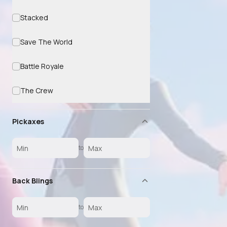
Stacked
Save The World
Battle Royale
The Crew
Pickaxes
to
Back Blings
to