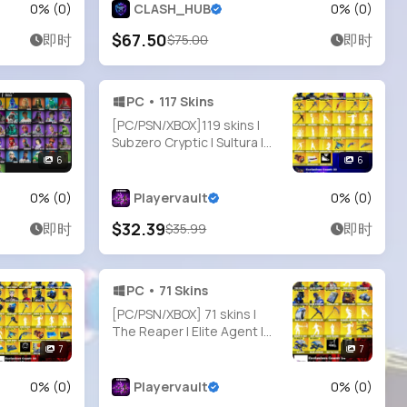
The Foundation | Menace |
0
% (
0
)
CLASH_HUB
0
% (
0
)
150 VB
$67.50
即时
即时
$75.00
PC • 117 Skins
[PC/PSN/XBOX]119 skins |
Subzero Cryptic | Sultura |
Naruto Uzumaki | Fixer |
6
6
Oceanic Camouflage | ON |
STAGE 8 | STAGE 4 | Zero
0
% (
0
)
Playervault
0
% (
0
)
Point Menace | 650 VB
$32.39
即时
即时
$35.99
PC • 71 Skins
[PC/PSN/XBOX] 71 skins |
The Reaper | Elite Agent |
Blue Team Leader | Prodigy |
7
7
Carbon Commando | Blue
Striker | Sentinel | Calamity |
0
% (
0
)
Playervault
0
% (
0
)
Dark Voyager | 2250 VB