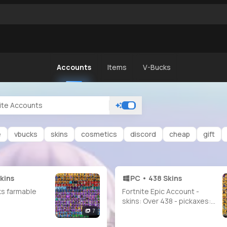
Accounts
Items
V-Bucks
e
vbucks
skins
cosmetics
discord
cheap
gift
kins
PC • 438 Skins
s farmable
Fortnite Epic Account -
skins: Over 438 - pickaxes:
Over 450 - Emotes: Over
7
340 - Level 310 - instant