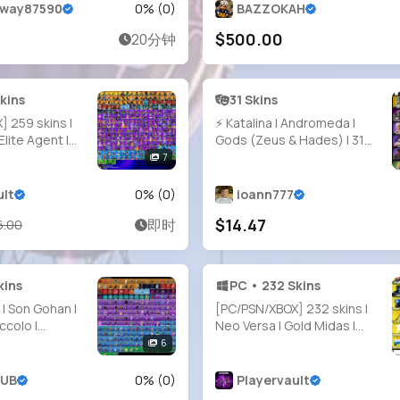
Delivey
rway87590
0
% (
0
)
BAZZOKAH
$500.00
20分钟
kins
31 Skins
 259 skins |
⚡ Katalina | Andromeda |
lite Agent |
Gods (Zeus & Hades) | 31
es | Gold
skins | PC, XBOX, PSN
7
Midas | Grind |
e Agent |
ult
0
% (
0
)
ioann777
nel | 2200 VB
$14.47
即时
6.00
kins
PC • 232 Skins
 | Son Gohan |
[PC/PSN/XBOX] 232 skins |
ccolo |
Neo Versa | Gold Midas |
t | Vegeta |
Gold Brutus | Sultura | Point
6
| The Origin |
Patroller | Cloud Striker |
on | Paradigm
Fixer | Naruto Uzumaki |
HUB
0
% (
0
)
Playervault
 | 600 VB
Heron Stance Hero | 200 V