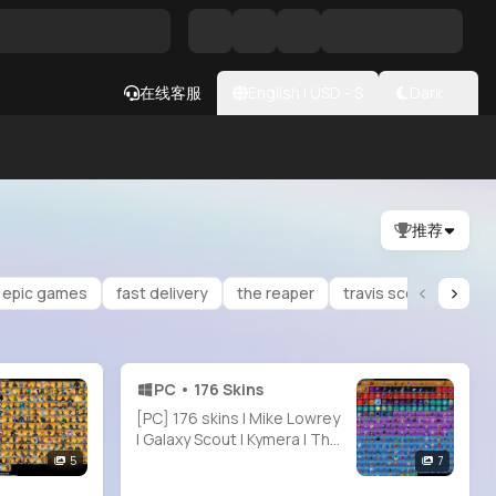
在线客服
English
|
USD
- $
Dark
推荐
epic games
fast delivery
the reaper
travis scott
black
PC • 176 Skins
[PC] 176 skins | Mike Lowrey
| Galaxy Scout | Kymera | The
Cube Queen | Predator |
5
7
Ronin | Torin | The Origin |