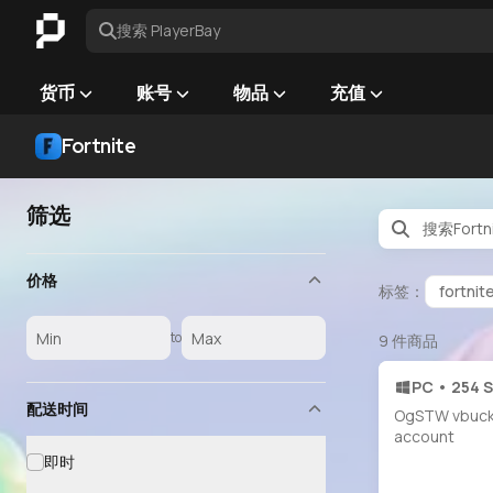
搜索 PlayerBay
货币
账号
物品
充值
Fortnite
筛选
价格
标签：
fortnit
to
9
件商品
PC • 254 S
配送时间
OgSTW vbuck
account
即时