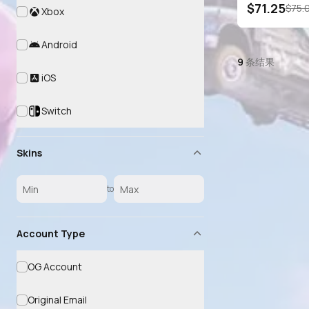
$71.25
$75.
Xbox
Android
9
条结果
iOS
Switch
Skins
to
Account Type
OG Account
Original Email