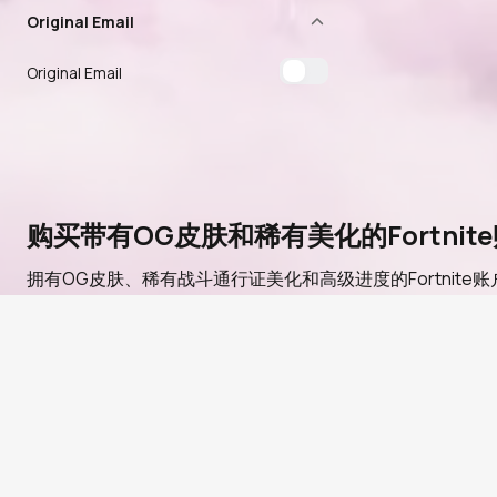
Original Email
Original Email
购买带有OG皮肤和稀有美化的Fortnit
拥有OG皮肤、稀有战斗通行证美化和高级进度的Fortnite账户
定合作的装备库，购买Fortnite账户都可以让您跳过多年
友好的选项到高级第1章稀有品不一应俱全。每个列表都受
为什么在PlayerBay购买Fortnite账户
经过验证的卖家
— 每个列表都来自已完成PlayerBay身份
安全支付
— 使用卡、加密货币或PlayerBay余额支付。
快速交付
— 大多数订单通过订单聊天在几分钟内交付。符合