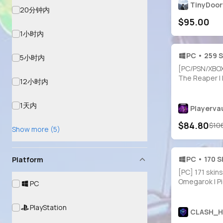
TinyDoo
20分钟内
$95.00
1小时内
PC • 259 S
5小时内
[PC/PSN/XBOX]
The Reaper | E
12小时内
Gold Meowscl
Brutus | Gold 
1天内
Reflex | Rogu
Playerva
Clutch | Senti
$84.80
$10
Show more (5)
PC • 170 S
Platform
[PC] 171 skins
Omegarok | Pi
PC
Spectra Knigh
Ronin | Mizuki 
PlayStation
The Foundati
CLASH_
(Reality-659)