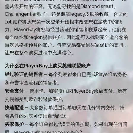
需从零开始的研磨。无论您寻找的是Diamond smurf、
Challenger tier账户，还是装满legacy皮肤的收藏，合适的
LoL账户将从您第一次登录开始根本改变您在游戏中的能
力。PlayerBay将您与经过验证的销售者联系起来，他们在
每个rank和region提供账户，因此您可以找到完全适合您的
游戏风格和预算的账户。每笔交易都受到买家保护的支持，
让您在整个购买过程中充满信心。
为什么在PlayerBay上购买英雄联盟账户
经过验证的销售者
— 每个列表都来自已完成PlayerBay身份
和声誉审查流程的销售者。
安全支付
— 使用卡、加密货币或PlayerBay余额支付。所有
交易都受到欺诈和退款保护。
快速配送
— 大多数订单通过订单聊天在几分钟内交付。符
合条件的列表可使用自动配送。
买家保护
— 每个订单都包含5天的保护期。如果出现任何问
题，PlayerBay的dispute team会介入。