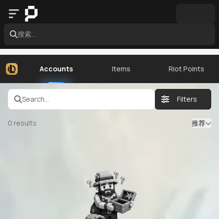
搜索...
Accounts
Items
Riot Points
Search...
Filters
0
results
推荐