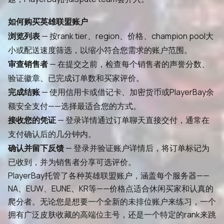
如何购买英雄联盟账户
浏览列表
— 按rank tier、region、价格、champion pool大
小或配送速度筛选，以缩小符合您需求的账户范围。
审查销售者
— 在提交之前，检查每个销售者的声誉分数、
验证徽章、已完成订单数和买家评价。
完成结账
— 使用信用卡或借记卡、加密货币或PlayerBay余
额安全支付——选择最适合您的方式。
接收您的凭证
— 登录详情通过订单聊天直接交付，通常在
支付确认后的几分钟内。
确认并留下反馈
— 登录并验证账户详情后，将订单标记为
已收到，并为销售者分享可选评价。
PlayerBay托管了各种英雄联盟账户，涵盖每个服务器——
NA、EUW、EUNE、KR等——价格点适合休闲买家和认真的
爬分者。无论您是想要一个全新的未排位账户来练习，一个
拥有广泛皮肤收藏的高端位主号，还是一个特定的rank来跳