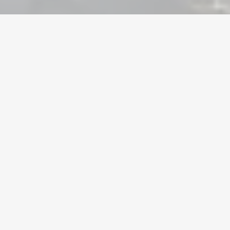
Home
/
League of Legends
/
Accounts
货币
账号
道具
充值
您值得信赖的游戏交易平台
PlayerBay™ 是您值得信赖的游戏账号、金币和道具买卖