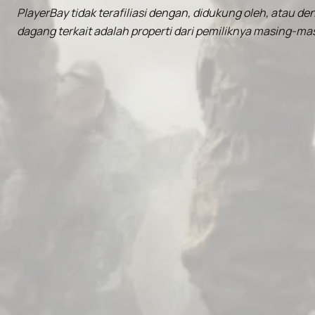
PlayerBay tidak terafiliasi dengan, didukung oleh, atau d
dagang terkait adalah properti dari pemiliknya masing-m