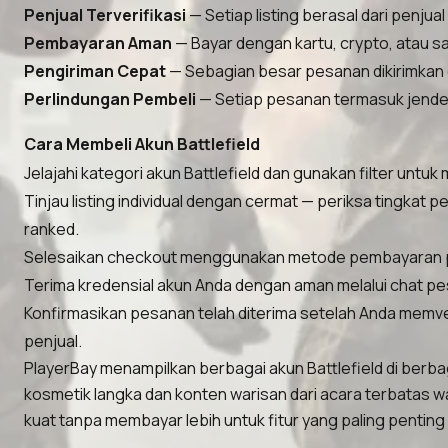
Penjual Terverifikasi
— Setiap listing berasal dari penjua
Pembayaran Aman
— Bayar dengan kartu, crypto, atau sa
Pengiriman Cepat
— Sebagian besar pesanan dikirimkan d
Perlindungan Pembeli
— Setiap pesanan termasuk jendela 
Cara Membeli Akun Battlefield
Jelajahi kategori akun Battlefield dan gunakan filter unt
Tinjau listing individual dengan cermat — periksa tingkat p
ranked.
Selesaikan checkout menggunakan metode pembayaran pilih
Terima kredensial akun Anda dengan aman melalui chat pes
Konfirmasikan pesanan telah diterima setelah Anda memve
penjual.
PlayerBay menampilkan berbagai akun Battlefield di berbag
kosmetik langka dan konten warisan dari acara terbatas w
kuat tanpa membayar lebih untuk fitur yang paling pentin