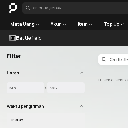
Cari di PlayerBay
Mata Uang
Akun
Item
Top Up
Battlefield
Filter
Harga
0
item ditemuk
to
Waktu pengiriman
Instan