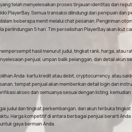
l yang telah menyelesaikan proses tinjauan identitas dan reput
ldo PlayerBay. Semua transaksi dilindungi dari penipuan dan 
alam beberapa menit melalui chat pesanan. Pengiriman otomat
perlindungan 5 hari. Tim perselisihan PlayerBay akan ikut ca
uk mempersempit hasil menurut judul, tingkat rank, harga, ata
enyelesaian penjual, umpan balik pelanggan, dan detail akun se
an Anda: kartu kredit atau debit, cryptocurrency, atau sald
anan, tempat penjual akan memberikan detail login dan instru
rifikasi akses dan semuanya sesuai dengan listing, kemudia
ai judul dan tingkat perkembangan, dari akun terbuka tingkat
aktu. Harga kompetitif di antara berbagai penjual berarti A
g untuk gaya bermain Anda.