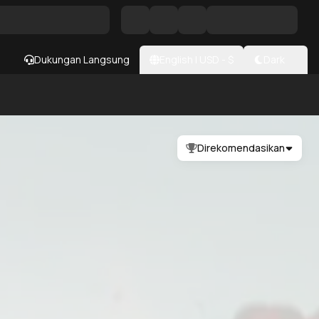
Dukungan Langsung
English
|
USD
- $
Dark
Direkomendasikan