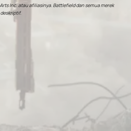
rts Inc. atau afiliasinya. Battlefield dan semua merek
eskriptif.