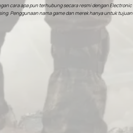
engan cara apa pun terhubung secara resmi dengan Electronic A
asing. Penggunaan nama game dan merek hanya untuk tujuan d